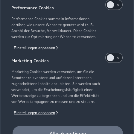
Performance Cookies
Performance Cookies sammeln Informationen
darüber, wie unsere Webseite genutzt wird (z. B.
Anzahl der Besuche, Verweildauer). Diese Cookies
werden zur Optimierung der Webseite verwendet.
Zur Inspektion
Einstellungen anpassen
Marketing Cookies
Zurück nach oben
Marketing Cookies werden verwendet, um für die
Benutzer relevantere und auf deren Interessen
zugeschnittene Inhalte anzubieten. Sie werden auch
Modelle
verwendet, um die Erscheinungshäufigkeit einer
Werbeanzeige zu begrenzen und um die Effektivität
von Werbekampagnen zu messen und zu steuern.
Kaufen & leasen
Alle Modelle
Einstellungen anpassen
Modelle vergleichen
Service & Zubehör
Neuwagensuche
Elektromodelle
Alle akzeptieren
Gebrauchtwagensuche