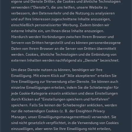
08035 9637660
eigene und Dienste Dritter, die Cookies und ähnliche Technologien
verwenden ("Dienste"), die uns helfen, unsere Website zu
verbessern, den Datenverkehr und die Nutzung zu analysieren
a.h@vw-hoehentinger.de
und auf Ihre Interessen zugeschnittene Inhalte anzuzeigen,
einschließlich personalisierter Werbung. Zudem binden wir
Kontaktdaten herunterladen
externe Inhalte ein, um Ihnen diese Inhalte anzuzeigen.
Hierdurch werden Verbindungen zwischen Ihrem Browser und
Servern von Dritten hergestellt und es können personenbezogene
Daten von Ihrem Browser an die Server von Dritten übermittelt
werden. Cookies, ähnliche Technologien und die Einbindung von
Öffnungszeiten
externen Inhalten werden nachfolgend als „Dienste“ bezeichnet.
Um diese Dienste nutzen zu können, benötigen wir Ihre
Einwilligung. Mit einem Klick auf "Alle akzeptieren" erteilen Sie
Service
Ihre Einwilligung zur Verwendung aller Dienste. Sie können auch
Geöffnet bis
14:30
einzelne Einwilligungen erteilen, indem Sie die Schieberegler für
jede Cookie-Kategorie einzeln anklicken und diese Einstellungen
durch Klicken auf "Einstellungen speichern und fortfahren"
Teile- & Zubehörverkauf
speichern. Falls Sie keinen der Schieberegler anklicken, werden
Geöffnet bis
14:30
nur die notwendigen Cookies (z. B. der Ensighten Privacy
Manager, unser Einwilligungsmanagementtool) verwendet. Sie
sind nicht gesetzlich verpflichtet, in die Verwendung von Cookies
einzuwilligen, aber wenn Sie Ihre Einwilligung nicht erteilen,