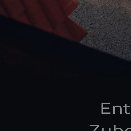
Ent
Zube