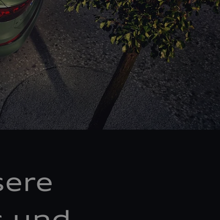
sere
s und